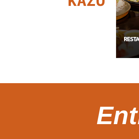
KAZU
Ent