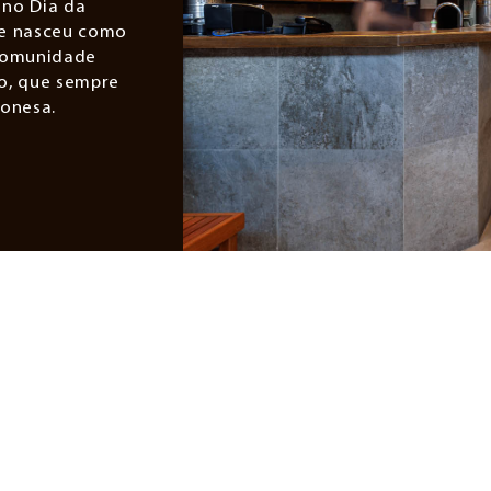
 no Dia da
te nasceu como
comunidade
ro, que sempre
ponesa.
E