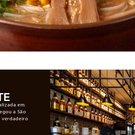
TE
alizada em
hegou a São
o verdadeiro